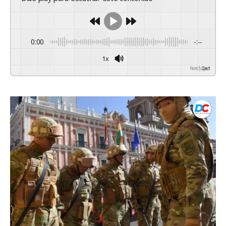
0:00
-:--
1x
Powered By
GSpeech