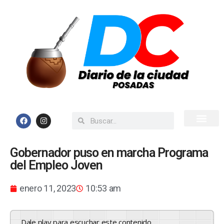
Inicio
Todas las Noticias
Gobernador puso en marcha Programa
del Empleo Joven
enero 11, 2023
10:53 am
Dale play para escuchar este contenido