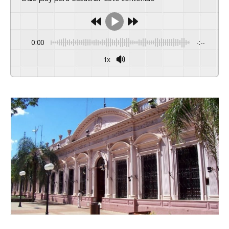
0:00
-:--
1x
Powered By
GSpeech