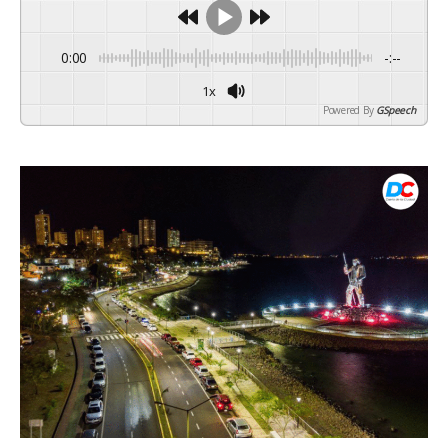
0:00
-:--
1x
Powered By
GSpeech