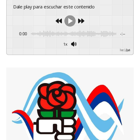
Dale play para escuchar este contenido
0:00
-:--
1x
Powered By
GSpeech