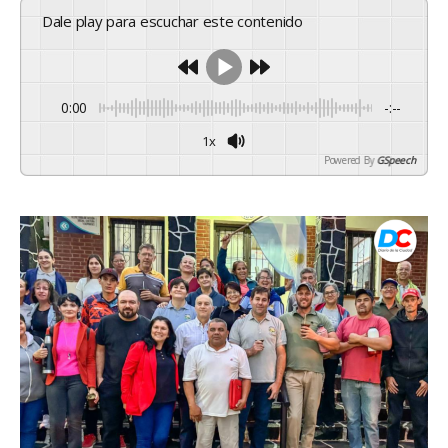
Dale play para escuchar este contenido
0:00
-:--
1x
Powered By
GSpeech