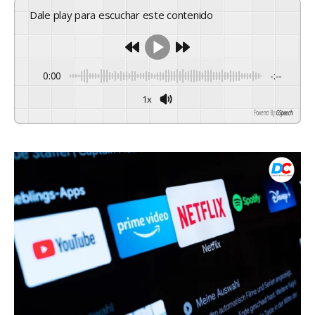
Dale play para escuchar este contenido
0:00
-:--
1x
Powered By
GSpeech