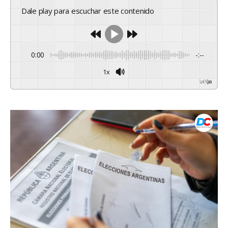
Dale play para escuchar este contenido
0:00
-:--
1x
Powered By
GSpeech