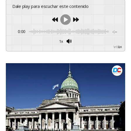
Dale play para escuchar este contenido
0:00
-:--
1x
Powered By
GSpeech