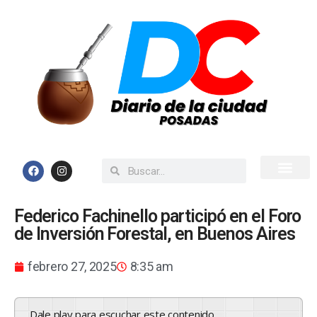
Inicio
Todas las Noticias
Federico Fachinello participó en el Foro
de Inversión Forestal, en Buenos Aires
febrero 27, 2025
8:35 am
Dale play para escuchar este contenido