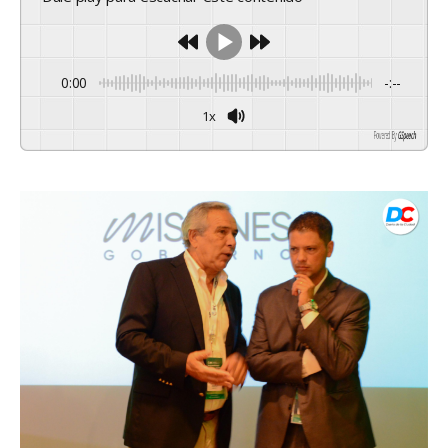
0:00
-:--
1x
Powered By
GSpeech