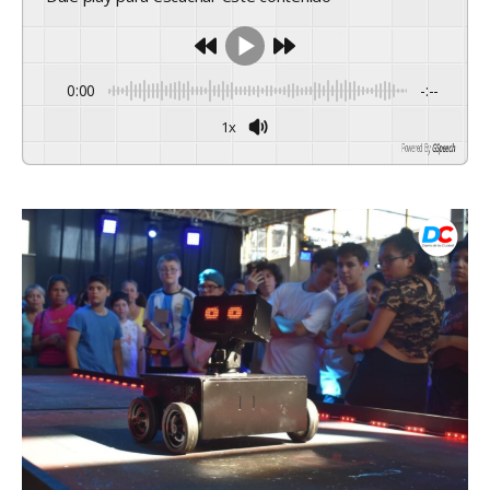
0:00
-:--
1x
Powered By
GSpeech