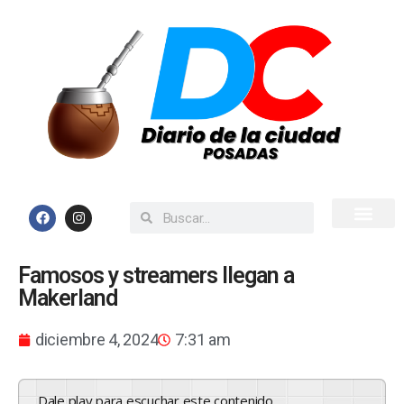
Inicio
Todas las Noticias
Famosos y streamers llegan a
Makerland
diciembre 4, 2024
7:31 am
Dale play para escuchar este contenido