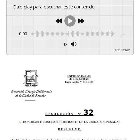
Dale play para escuchar este contenido
0:00
-:--
1x
Powered By
GSpeech