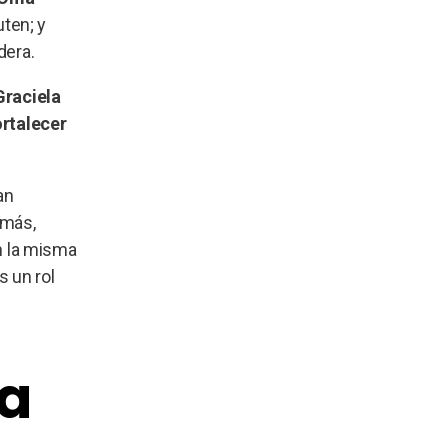
ten; y
dera.
Graciela
ortalecer
an
emás,
n la misma
s un rol
ta