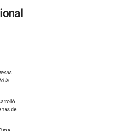
ional
presas
tó la
arrolló
denas de
Oma