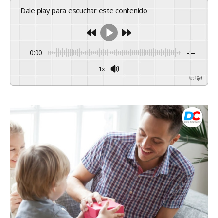
Dale play para escuchar este contenido
0:00
-:--
1x
Powered By
GSpeech