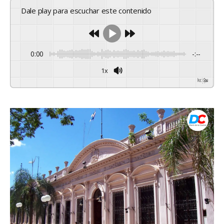
Dale play para escuchar este contenido
0:00
-:--
1x
Powered By
GSpeech