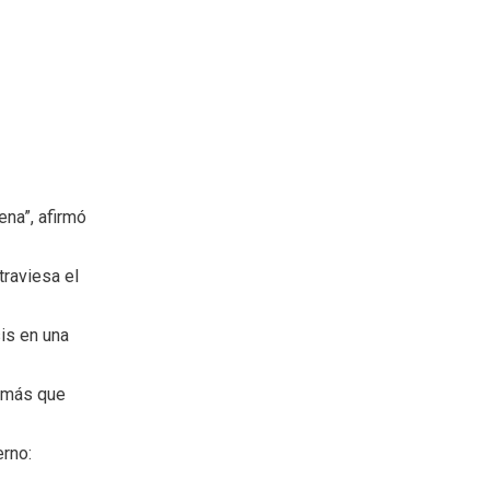
ena”, afirmó
traviesa el
is en una
e más que
erno: