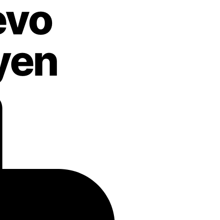
evo
yen