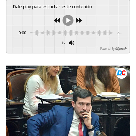
Dale play para escuchar este contenido
0:00
-:--
1x
Powered By
GSpeech