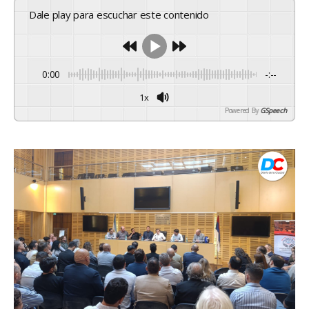
Dale play para escuchar este contenido
0:00
-:--
1x
Powered By
GSpeech