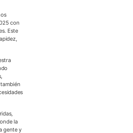
mos
2025 con
es. Este
apidez,
estra
ndo
,
 también
cesidades
ridas,
donde la
a gente y