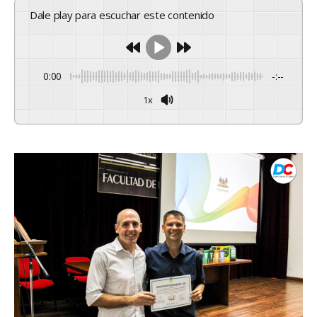
Dale play para escuchar este contenido
0:00
-:--
1x
Powered By
GSpeech