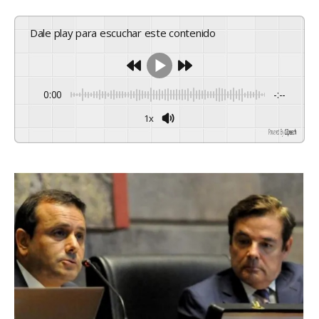
Dale play para escuchar este contenido
0:00
-:--
1x
Powered By
GSpeech