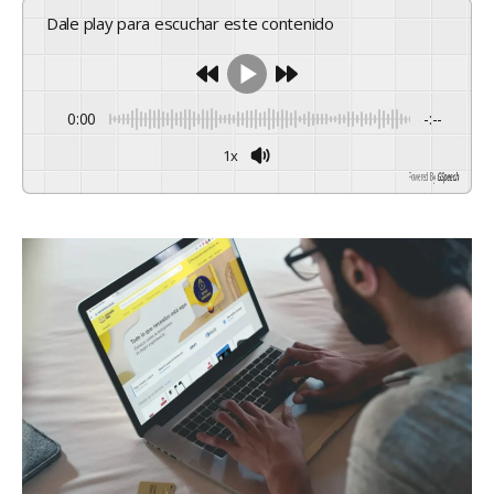
Dale play para escuchar este contenido
0:00
-:--
1x
Powered By
GSpeech