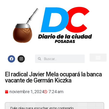
Inicio
Todas las Noticias
El radical Javier Mela ocupará la banca
vacante de Germán Kiczka
noviembre 1, 2024
7:24 am
Dale play para escuchar este contenido