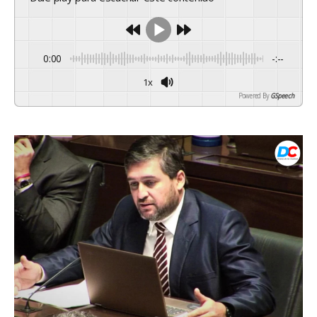
0:00
-:--
1x
Powered By
GSpeech