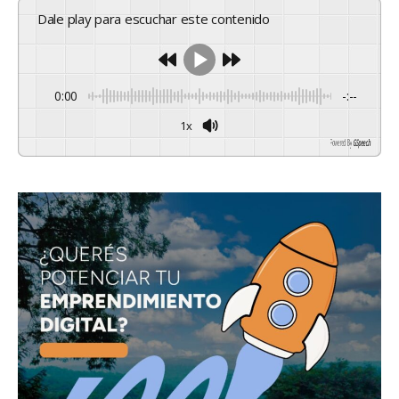
Dale play para escuchar este contenido
0:00
-:--
1x
Powered By
GSpeech