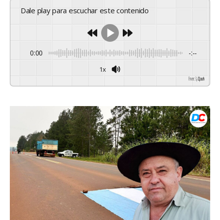
Dale play para escuchar este contenido
0:00
-:--
1x
Powered By
GSpeech