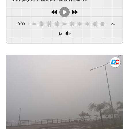
0:00
-:--
1x
Powered By
GSpeech