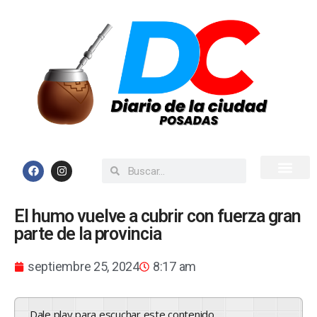
Inicio
Todas las Noticias
El humo vuelve a cubrir con fuerza gran
parte de la provincia
septiembre 25, 2024
8:17 am
Dale play para escuchar este contenido