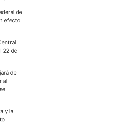
ederal de
in efecto
Central
l 22 de
jará de
 al
ese
a y la
to