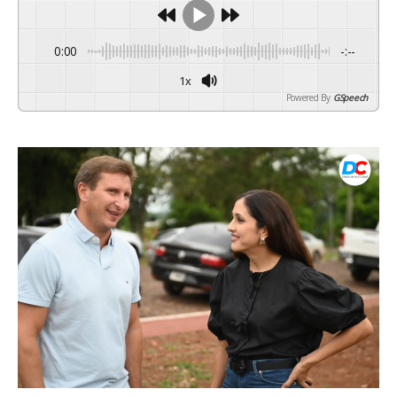
0:00
-:--
1x
Powered By
GSpeech