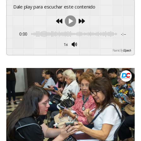
Dale play para escuchar este contenido
0:00
-:--
1x
Powered By
GSpeech