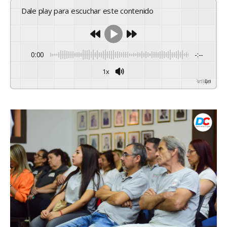
Dale play para escuchar este contenido
0:00
-:--
1x
Powered By
GSpeech