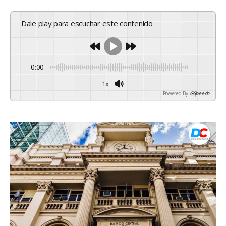
Dale play para escuchar este contenido
0:00
-:--
1x
Powered By
GSpeech