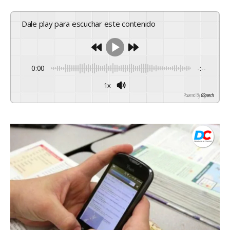
Dale play para escuchar este contenido
0:00
-:--
1x
Powered By
GSpeech