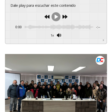
Dale play para escuchar este contenido
0:00
-:--
1x
Powered By
GSpeech