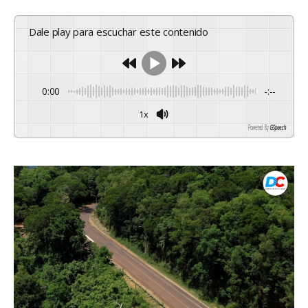
Dale play para escuchar este contenido
0:00
-:--
1x
Powered By
GSpeech