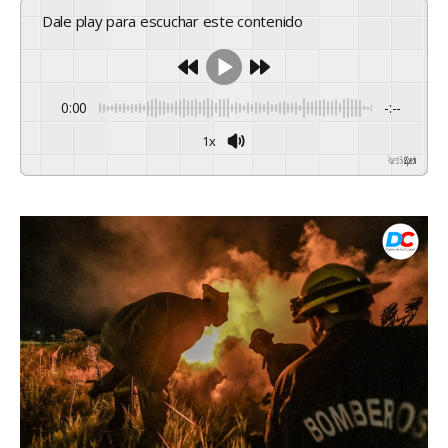
Dale play para escuchar este contenido
0:00
-:--
1x
Powered By
GSpeech