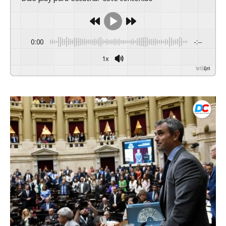
0:00
-:--
1x
Powered By
GSpeech