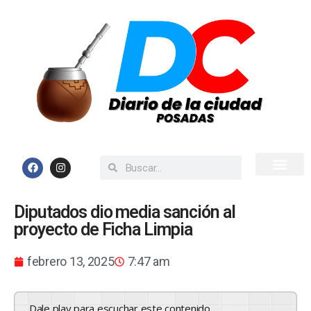
Inicio
Todas las Noticias
Diputados dio media sanción al
proyecto de Ficha Limpia
febrero 13, 2025
7:47 am
Dale play para escuchar este contenido