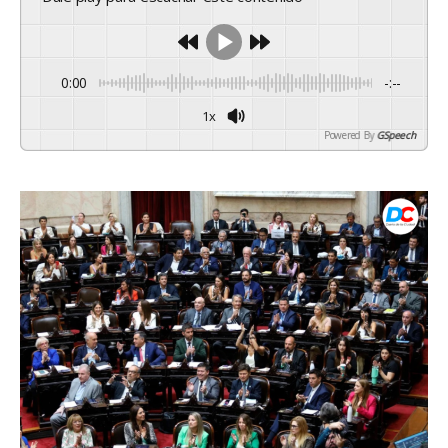
0:00
-:--
1x
Powered By
GSpeech