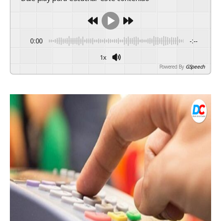
0:00
-:--
1x
Powered By
GSpeech