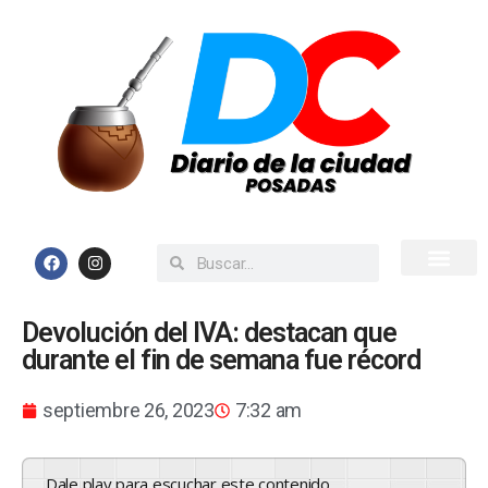
Inicio
Todas las Noticias
Devolución del IVA: destacan que
durante el fin de semana fue récord
septiembre 26, 2023
7:32 am
Dale play para escuchar este contenido