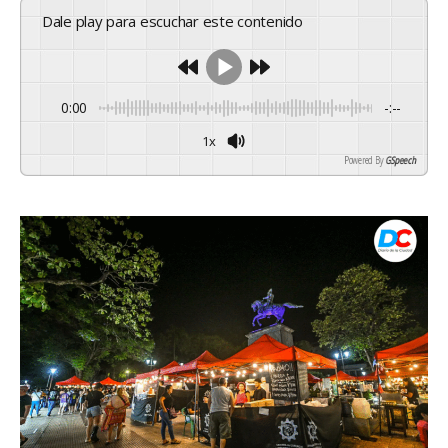
Dale play para escuchar este contenido
0:00
-:--
1x
Powered By
GSpeech