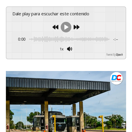
Dale play para escuchar este contenido
0:00
-:--
1x
Powered By
GSpeech