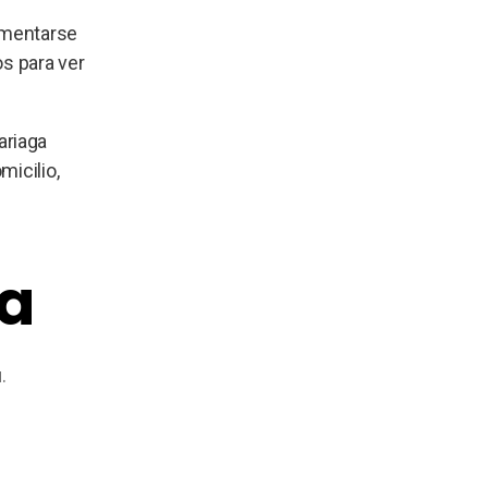
imentarse
os para ver
ariaga
micilio,
ta
.