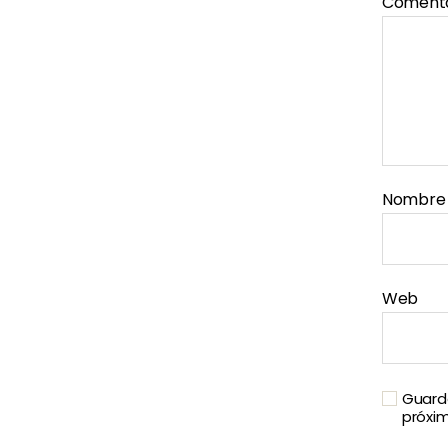
Coment
Nombr
Web
Guarda
próxi