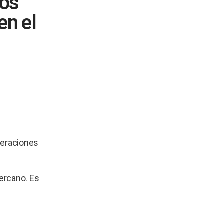
jos
en el
meraciones
cercano. Es
a