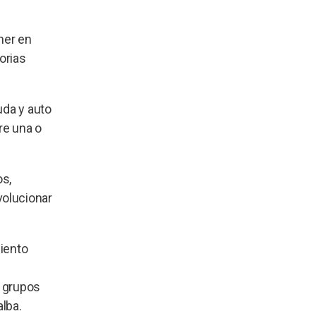
ner en
orias
uda y auto
re una o
os,
volucionar
miento
s grupos
alba.