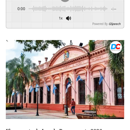
0:00
-:--
1x
Powered By
GSpeech