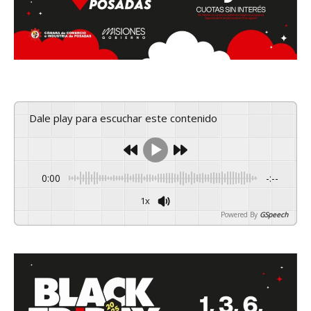
Dale play para escuchar este contenido
0:00
-:--
1x
Powered By
GSpeech