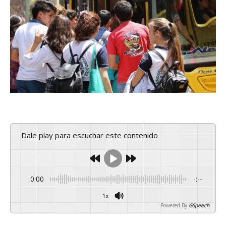
Dale play para escuchar este contenido
0:00
-:--
1x
Powered By
GSpeech