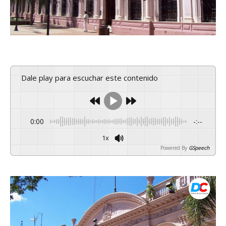
Dale play para escuchar este contenido
0:00
-:--
1x
Powered By
GSpeech