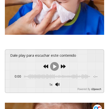
Dale play para escuchar este contenido
0:00
-:--
1x
Powered By
GSpeech