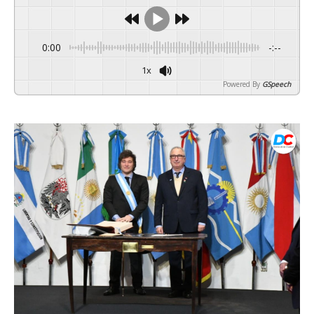
0:00
-:--
1x
Powered By
GSpeech