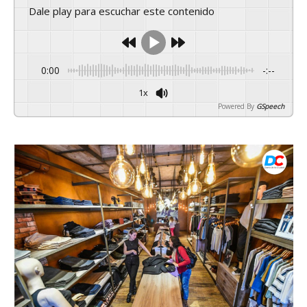
Dale play para escuchar este contenido
0:00
-:--
1x
Powered By
GSpeech