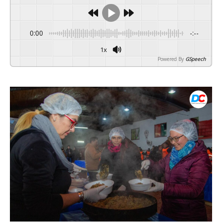
0:00
-:--
1x
Powered By
GSpeech