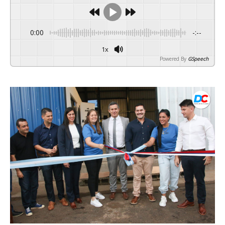
0:00
-:--
1x
Powered By
GSpeech