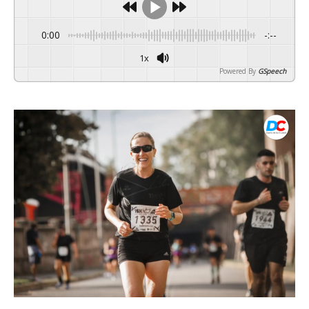
0:00
-:--
1x
Powered By
GSpeech