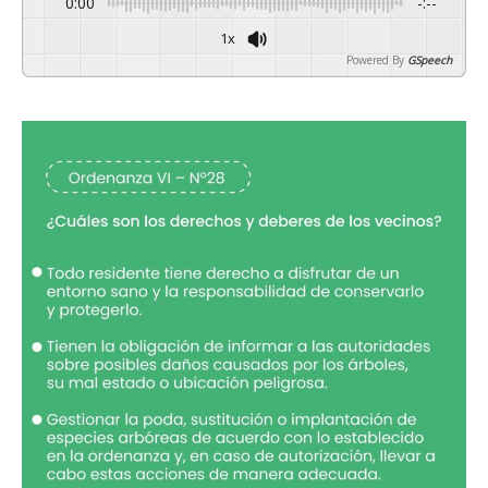
0:00
-:--
1x
Powered By
GSpeech