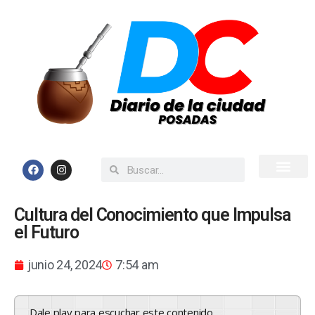
Inicio
Todas las Noticias
Cultura del Conocimiento que Impulsa
el Futuro
junio 24, 2024
7:54 am
Dale play para escuchar este contenido