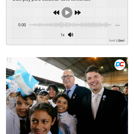
0:00
-:--
1x
Powered By
GSpeech