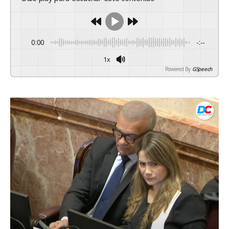
0:00
-:--
1x
Powered By
GSpeech